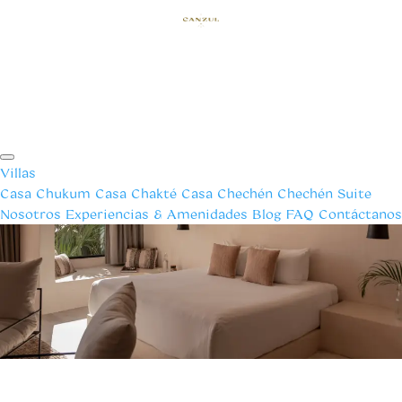
Villas
Casa Chukum
Casa Chakté
Casa Chechén
Chechén Suite
Nosotros
Experiencias & Amenidades
Blog
FAQ
Contáctanos